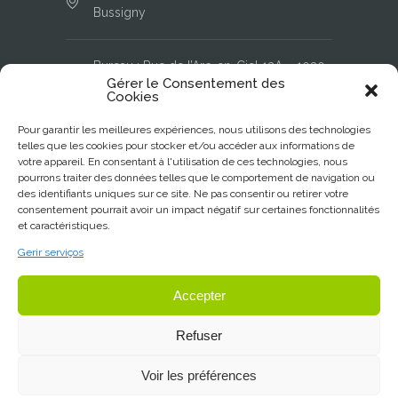
Bussigny
Bureau : Rue de l’Arc-en-Ciel 12A – 1030
Gérer le Consentement des
Bussigny
Cookies
Pour garantir les meilleures expériences, nous utilisons des technologies
+41 21 525 91 22
telles que les cookies pour stocker et/ou accéder aux informations de
votre appareil. En consentant à l'utilisation de ces technologies, nous
pourrons traiter des données telles que le comportement de navigation ou
info@sds-nettoyage.ch
des identifiants uniques sur ce site. Ne pas consentir ou retirer votre
consentement pourrait avoir un impact négatif sur certaines fonctionnalités
et caractéristiques.
Lundi à Vendredi: 8.00h - 18.00h
Gerir serviços
Accepter
Samedi: 8.00h - 13.00h
Refuser
© Copyright 2023
SDS-Nettoyage et
Voir les préférences
Conciergerie
webdesign by
eMutation